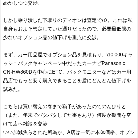
めかしつつ交渉。
しかし乗り潰した下取りのディオンは査定で\０。これは私
自身もおよそ想定していた通りだったので、必要最低限の
少ないオプション品の値下げを重点に交渉。
まず、カー用品屋でオプション品を見積もり、\10,000キャ
ッシュバックキャンペーン中だったカーナビPanasonic
CN-HW860Dを中心にETC、バックモニターなどはカー用
品店でもっと安く購入できることを盾にどんどん値下げを
試みた。
こちらは買い替えの春まで猶予があったのでのんびりと
（また、年末でバタバタしてた事もあり）何度か期間を空
けて店へ雑談＆交渉。
いい加減焦らされた所為か、A店は一気に本体価格、オプシ