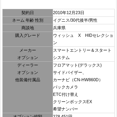
契約日
2010年12月23日
ネーム 年齢 性別
イグニス/30代後半/男性
商談地
兵庫県
購入グレード
ウィッシュ X HIDセレクショ
ン
メーカー
スマートエントリー＆スタート
オプション
システム
ディーラー
フロアマット(デラックス)
オプション
サイドバイザー、
他装備付属品
カーナビ（CN-HW860D）
バックカメラ
ETC付け替え
クリーンボックスEX
希望ナンバー
オプション総額
278,451円