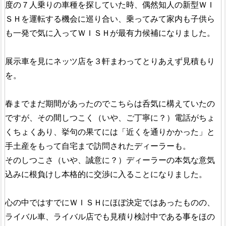
度の７人乗りの車種を探していた時、偶然知人の新型ＷＩ
ＳＨを運転する機会に巡り合い、乗ってみて家内も子供ら
も一発で気に入ってＷＩＳＨが最有力候補になりました。
展示車を見にネッツ店を３軒まわってとりあえず見積もり
を。
春までまだ期間があったのでこちらは呑気に構えていたの
ですが、その間しつこく（いや、ご丁寧に？）電話がちょ
くちょくあり、挙句の果てには「近くを通りかかった」と
手土産をもって自宅まで訪問されたディーラーも。
そのしつこさ（いや、誠意に？）ディーラーの本気な意気
込みに根負けし本格的に交渉に入ることになりました。
心の中ではすでにＷＩＳＨにほぼ決定ではあったものの、
ライバル車、ライバル店でも見積り検討中である事をほの