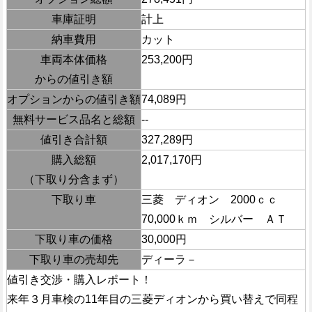
車庫証明
計上
納車費用
カット
車両本体価格
253,200円
からの値引き額
オプションからの値引き額
74,089円
無料サービス品名と総額
--
値引き合計額
327,289円
購入総額
2,017,170円
（下取り分含まず）
下取り車
三菱 ディオン 2000ｃｃ
70,000ｋｍ シルバー ＡＴ
下取り車の価格
30,000円
下取り車の売却先
ディーラ－
値引き交渉・購入レポート！
来年３月車検の11年目の三菱ディオンから買い替えで同程