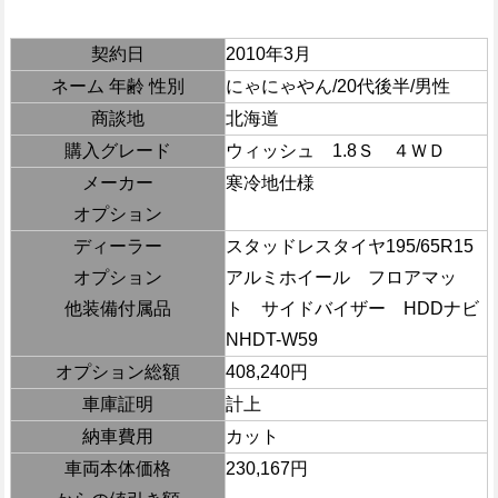
契約日
2010年3月
ネーム 年齢 性別
にゃにゃやん/20代後半/男性
商談地
北海道
購入グレード
ウィッシュ 1.8Ｓ ４ＷＤ
メーカー
寒冷地仕様
オプション
ディーラー
スタッドレスタイヤ195/65R15
オプション
アルミホイール フロアマッ
他装備付属品
ト サイドバイザー HDDナビ
NHDT-W59
オプション総額
408,240円
車庫証明
計上
納車費用
カット
車両本体価格
230,167円