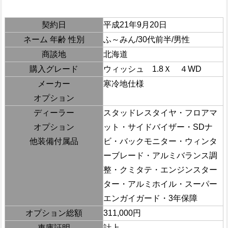
契約日
平成21年9月20日
ネーム 年齢 性別
ふ～みん/30代前半/男性
商談地
北海道
購入グレード
ウィッシュ 1.8Ｘ ４WD
メーカー
寒冷地仕様
オプション
ディーラー
スタッドレスタイヤ・フロアマ
オプション
ット・サイドバイザー・SDナ
他装備付属品
ビ・バックモニター・ウィンタ
ーブレード・アルミバランス調
整・クミタテ・エンジンスター
ター・アルミホイル・スーパー
エンガイガード・3年保障
オプション総額
311,000円
車庫証明
計上