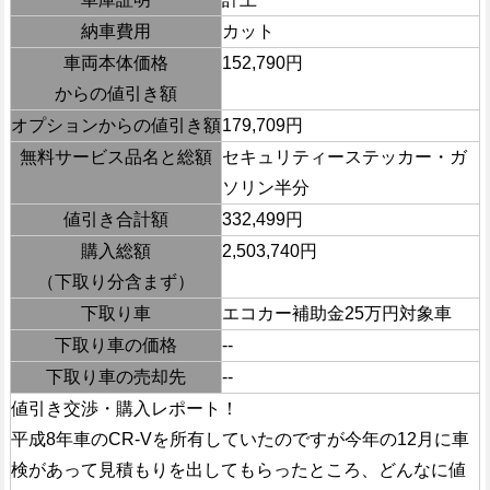
納車費用
カット
車両本体価格
152,790円
からの値引き額
オプションからの値引き額
179,709円
無料サービス品名と総額
セキュリティーステッカー・ガ
ソリン半分
値引き合計額
332,499円
購入総額
2,503,740円
（下取り分含まず）
下取り車
エコカー補助金25万円対象車
下取り車の価格
--
下取り車の売却先
--
値引き交渉・購入レポート！
平成8年車のCR-Vを所有していたのですが今年の12月に車
検があって見積もりを出してもらったところ、どんなに値