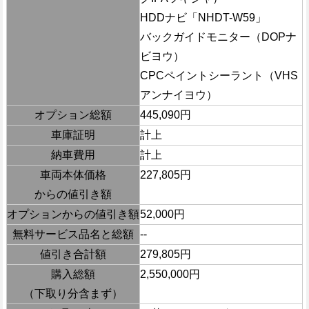
HDDナビ「NHDT-W59」
バックガイドモニター（DOPナ
ビヨウ）
CPCペイントシーラント（VHS
アンナイヨウ）
オプション総額
445,090円
車庫証明
計上
納車費用
計上
車両本体価格
227,805円
からの値引き額
オプションからの値引き額
52,000円
無料サービス品名と総額
--
値引き合計額
279,805円
購入総額
2,550,000円
（下取り分含まず）