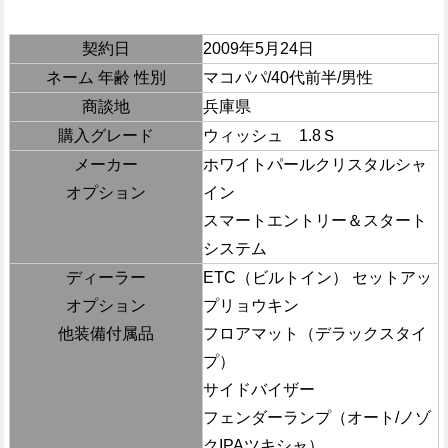
契約日
2009年5月24日
ネーム 年齢 性別
マコパパ/40代前半/男性
商談地
兵庫県
購入グレード
ウィッシュ 1.8Ｓ
メーカー
ホワイトパールクリスタルシャ
オプション
イン
スマートエントリー＆スタート
システム
ディーラー
ETC（ビルトイン） セットアッ
オプション
プリョウキン
他装備付属品
フロアマット（デラックスタイ
プ）
サイドバイザー
フェンダーランプ（オート/ノゾ
クIPAツキシャ）