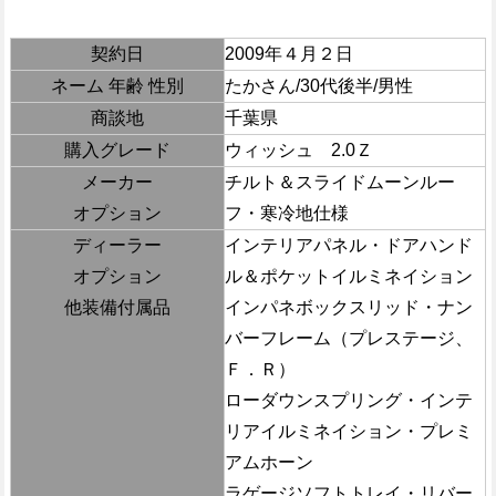
契約日
2009年４月２日
ネーム 年齢 性別
たかさん/30代後半/男性
商談地
千葉県
購入グレード
ウィッシュ 2.0Ｚ
メーカー
チルト＆スライドムーンルー
オプション
フ・寒冷地仕様
ディーラー
インテリアパネル・ドアハンド
オプション
ル＆ポケットイルミネイション
他装備付属品
インパネボックスリッド・ナン
バーフレーム（プレステージ、
Ｆ．Ｒ）
ローダウンスプリング・インテ
リアイルミネイション・プレミ
アムホーン
ラゲージソフトトレイ・リバー