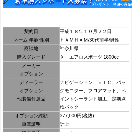
契約日
平成１８年１０月２２日
ネーム 年齢 性別
ＨＡＭＨＡＭ/30代前半/男性
商談地
神奈川県
購入グレード
Ｘ エアロスポーツ 1800cc
メーカー
--
オプション
ディーラー
ナビゲーション、ＥＴＣ、バッ
オプション
グモニター、フロアマット、ペ
他装備付属品
イントシーラント加工、定期点
検パック
オプション総額
377,000円(税抜)
車庫証明
計上