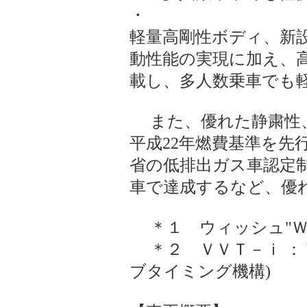
・
軽量高剛性ボディ、新
動性能の実現に加え、高
載し、多人数乗車でも
また、優れた静粛性、
平成22年燃費基準を
省の低排出ガス車認定
車で達成するなど、優
＊１ ウィッシュ"ＷＩ
＊２ ＶＶＴ－ｉ ： Variab
ブタイミング機構)