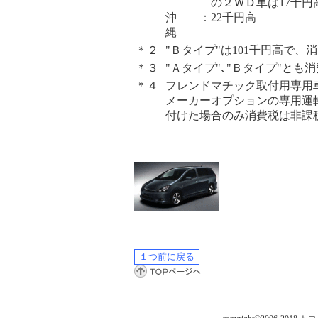
の２ＷＤ車は17千円
沖
：
22千円高
縄
＊２
"Ｂタイプ"は101千円高で、
＊３
"Ａタイプ"､"Ｂタイプ"とも
＊４
フレンドマチック取付用専用
メーカーオプションの専用運
付けた場合のみ消費税は非課