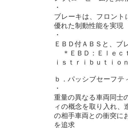
・
ブレーキは、フロント
優れた制動性能を実現
・
ＥＢＤ付ＡＢＳと、ブ
＊ＥＢＤ：Ｅｌｅｃｔ
ｉｓｔｒｉｂｕｔｉｏ
ｂ．パッシブセーフテ
・
重量の異なる車両同士
ィの概念を取り入れ、
の相手車両との衝突に
を追求