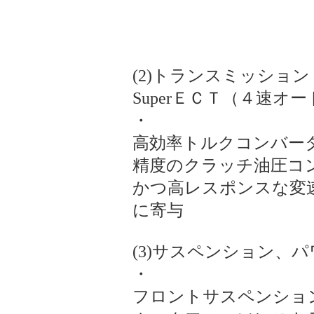
(2)トランスミッション
SuperＥＣＴ（４速
・
高効率トルクコンバー
精度のクラッチ油圧コ
かつ高レスポンスな変
に寄与
(3)サスペンション、
・
フロントサスペンショ