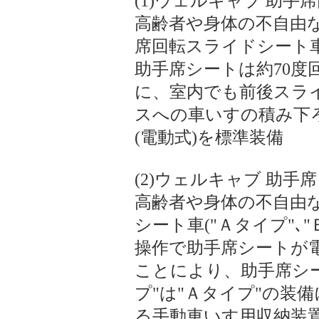
(1)ウェルキャブ 助
高齢者や身体の不自由
席回転スライドシート車(
助手席シートは約70度
に、室内でも前後スラ
スへの車いすの積み下
(電動式)を標準装備
(2)ウェルキャブ 助
高齢者や身体の不自由
シート車("Ａタイプ"､
操作で助手席シートが
ことにより、助手席シ
プ"は"Ａタイプ"の装
る手動車いす用収納装置