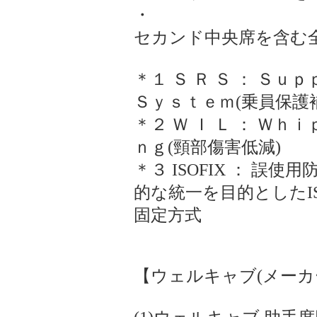
・
セカンド中央席を含む
＊１ Ｓ Ｒ Ｓ ： 
Ｓｙｓｔｅｍ(乗員保護
＊２ Ｗ Ｉ Ｌ ： Ｗ
ｎｇ(頸部傷害低減)
＊３ ISOFIX ： 
的な統一を目的としたI
固定方式
【ウェルキャブ(メーカ