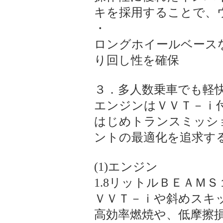
キを採用することで、
・
ロングホイールベースな
り回し性を確保
３．多人数乗車でも軽快
エンジンはＶＶＴ－ｉ
はじめトランスミッシ
ントの最適化を追求す
(1)エンジン
1.8リットルＢＥＡＭ
ＶＶＴ－ｉや斜めスキッ
高効率燃焼や、低摩擦