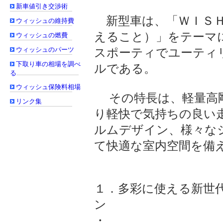
新車値引き交渉術
新型車は、「ＷＩＳＨ
ウィッシュの維持費
えること）」をテーマ
ウィッシュの燃費
ウィッシュのパーツ
スポーティでユーティ
下取り車の相場を調べ
ルである。
る
ウィッシュ保険料相場
その特長は、軽量高剛
リンク集
り軽快で気持ちの良い
ルムデザイン、様々な
て快適な室内空間を備
１．多彩に使える新世
ン
・