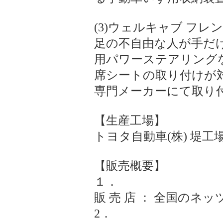
(3)ウェルキャブ フ
足の不自由な人が手だ
用パワーステアリング
席シートの取り付けが
専門メーカーにて取り
【生産工場】
トヨタ自動車(株) 堤工
【販売概要】
１．
販 売 店 ： 全国の
2．