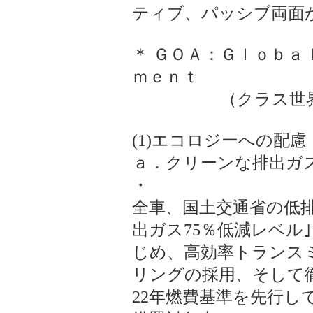
ティブ、パッシブ両面
＊ ＧＯＡ：Ｇｌｏｂａ
ｍｅｎｔ
（クラス世界トッ
(1)エコロジーへの配慮
ａ．クリーンな排出ガ
・
全車、国土交通省の低排
出ガス75％低減レベル
じめ、高効率トランスミ
リングの採用、そして
22年燃費基準を先行