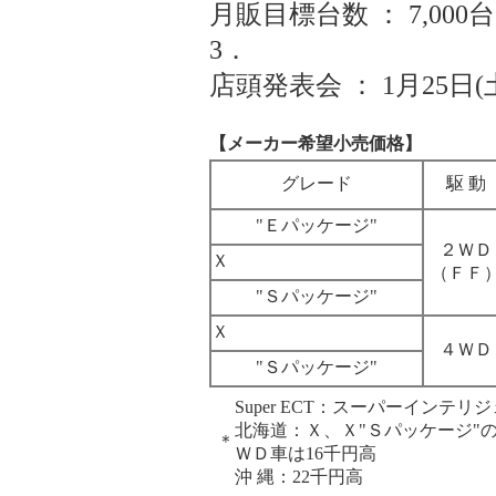
月販目標台数 ： 7,000台
3．
店頭発表会 ： 1月25日(土
【メーカー希望小売価格】
グレード
駆 動
"Ｅパッケージ"
２ＷＤ
Ｘ
（ＦＦ
"Ｓパッケージ"
Ｘ
４ＷＤ
"Ｓパッケージ"
Super ECT：スーパーインテ
北海道：Ｘ、Ｘ"Ｓパッケージ"の
＊
ＷＤ車は16千円高
沖 縄：22千円高