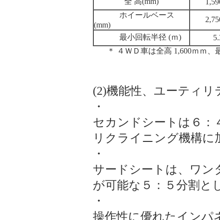
全 高(mm)
1,59
ホイールベース
2,75
(mm)
最小回転半径 (ｍ)
5.
＊ ４ＷＤ車は全高 1,600ｍｍ、最
(2)機能性、ユーティ
・
セカンドシートは６：
リクライニング機構に加
・
サードシートは、ワン
が可能な５：５分割と
・
操作性に優れたインパ