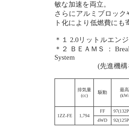
敏な加速を両立。
さらにアルミブロック
ト化により低燃費にも
＊１ 2.0リットルエン
＊２ ＢＥＡＭＳ ： Breakthro
System
(先進機構を備え
排気量
最高
駆動
(cc)
(kW/
FF
97(132P
1ZZ-FE
1,794
4WD
92(125P