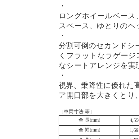
・
ロングホイールベース
スペース、ゆとりのヘ
・
分割可倒のセカンドシ
くフラットなラゲージ
なシートアレンジを実
・
視界、乗降性に優れた
ア開口部を大きくとり
［車両寸法 等］
全 長(mm)
4,55
全 幅(mm)
1,69