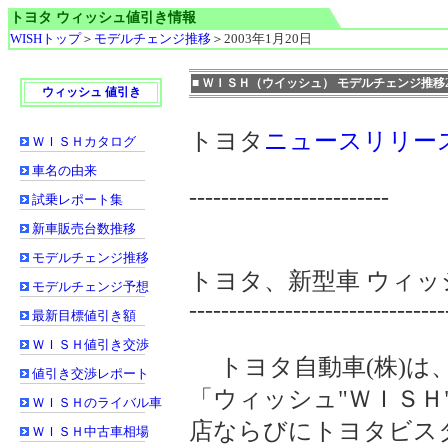
トヨタ ウィッシュ値引き情報
WISHトップ
＞
モデルチェンジ推移
＞2003年1月20日
■ ＷＩＳＨ（ウイッシュ） モデルチェンジ推移20
ウィッシュ 値引き
トヨタ
ニュースリリー
ＷＩＳＨカタログ
車名の由来
-------------------------
試乗レポート集
新車販売台数推移
モデルチェンジ推移
トヨタ、新型車 ウィッ
モデルチェンジ予想
--------------------------------
最新目標値引き額
ＷＩＳＨ値引き交渉
トヨタ自動車(株)は
値引き交渉レポート
「ウィッシュ"ＷＩＳ
ＷＩＳＨのライバル車
店ならびにトヨタビス
ＷＩＳＨ中古車相場